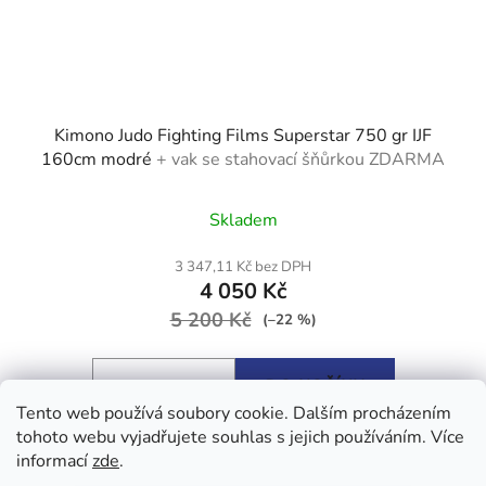
Kimono Judo Fighting Films Superstar 750 gr IJF
160cm modré
+ vak se stahovací šňůrkou ZDARMA
Průměrné
Skladem
hodnocení
produktu
3 347,11 Kč bez DPH
4 050 Kč
je
5 200 Kč
5,0
(–22 %)
z
5
DO KOŠÍKU
hvězdiček.
Tento web používá soubory cookie. Dalším procházením
tohoto webu vyjadřujete souhlas s jejich používáním. Více
Fighting Films Superstar IJF Approvedje kimono na judo
informací
zde
.
prvotřídní kvality na světovém trhu. ...