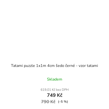
Tatami puzzle 1x1m 4cm šedo černé - vzor tatami
Průměrné
Skladem
hodnocení
produktu
619,01 Kč bez DPH
749 Kč
je
790 Kč
5,0
(–5 %)
z