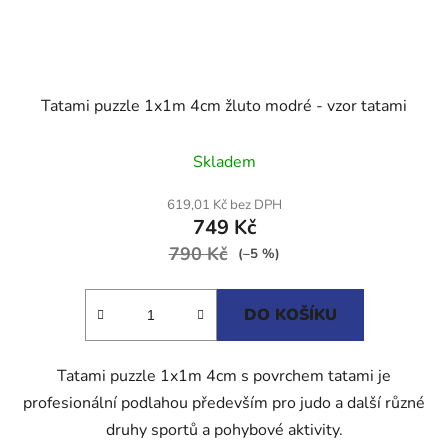
Tatami puzzle 1x1m 4cm žluto modré - vzor tatami
Průměrné
Skladem
hodnocení
produktu
619,01 Kč bez DPH
749 Kč
je
790 Kč
5,0
(–5 %)
z
5
DO KOŠÍKU
hvězdiček.
Tatami puzzle 1x1m 4cm s povrchem tatami je
profesionální podlahou především pro judo a další různé
druhy sportů a pohybové aktivity.