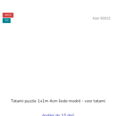
AKCE
Kód:
50022
TIP
Tatami puzzle 1x1m 4cm šedo modré - vzor tatami
Průměrné
dodání do 10 dnů