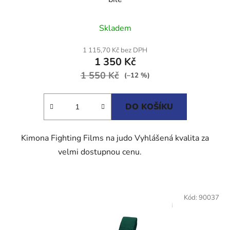
Průměrné
Skladem
hodnocení
produktu
1 115,70 Kč bez DPH
1 350 Kč
je
1 550 Kč
4,8
(–12 %)
z
5
DO KOŠÍKU
hvězdiček.
Kimona Fighting Films na judo Vyhlášená kvalita za
velmi dostupnou cenu.
Kód:
90037