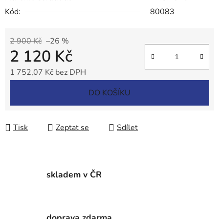
Kód:
80083
2 900 Kč
–26 %
2 120 Kč
1 752,07 Kč bez DPH
Měrná cena:
DO KOŠÍKU
Tisk
Zeptat se
Sdílet
skladem v ČR
doprava zdarma