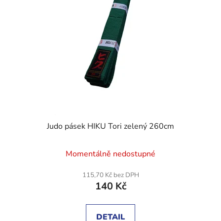
Judo pásek HIKU Tori zelený 260cm
Průměrné
Momentálně nedostupné
hodnocení
produktu
115,70 Kč bez DPH
140 Kč
je
5,0
z
DETAIL