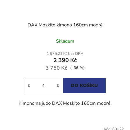
DAX Moskito kimono 160cm modré
Průměrné
Skladem
hodnocení
produktu
1 975,21 Kč bez DPH
2 390 Kč
je
3 750 Kč
4,0
(–36 %)
z
5
DO KOŠÍKU
hvězdiček.
Kimono na judo DAX Moskito 160cm modré.
Kód:
80122