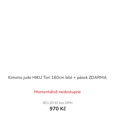
Kimono judo HIKU Tori 160cm bílé + pásek ZDARMA
Průměrné
Momentálně nedostupné
hodnocení
produktu
801,65 Kč bez DPH
970 Kč
je