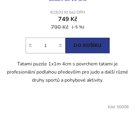
hodnocení
produktu
619,01 Kč bez DPH
749 Kč
je
790 Kč
5,0
(–5 %)
z
5
DO KOŠÍKU
hvězdiček.
Tatami puzzle 1x1m 4cm s povrchem tatami je
profesionální podlahou především pro judo a další různé
druhy sportů a pohybové aktivity.
Kód:
50008