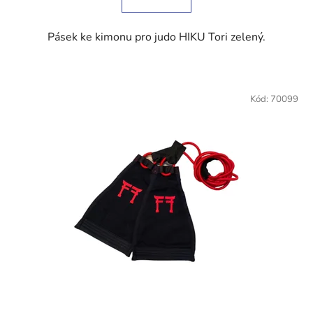
5
hvězdiček.
Pásek ke kimonu pro judo HIKU Tori zelený.
Kód:
70099