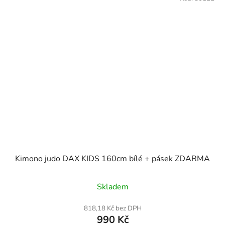
Kimono judo DAX KIDS 160cm bílé + pásek ZDARMA
Průměrné
Skladem
hodnocení
produktu
818,18 Kč bez DPH
990 Kč
je