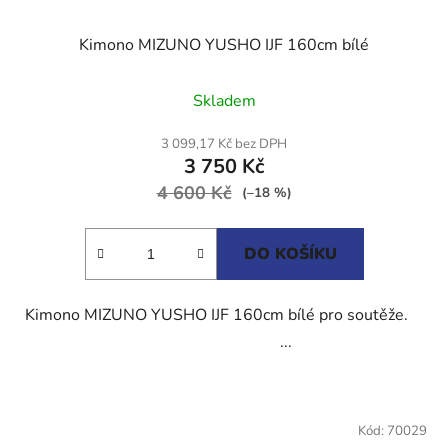
Kimono MIZUNO YUSHO IJF 160cm bílé
Průměrné
Skladem
hodnocení
produktu
3 099,17 Kč bez DPH
3 750 Kč
je
4 600 Kč
5,0
(–18 %)
z
5
DO KOŠÍKU
hvězdiček.
Kimono MIZUNO YUSHO IJF 160cm bílé pro soutěže.
...
Kód:
70029