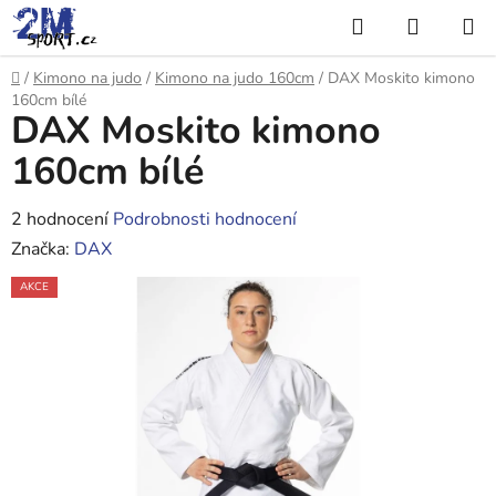
Přejít
Hledat
NÁKUP
na
KOŠÍK
obsah
Domů
/
Kimono na judo
/
Kimono na judo 160cm
/
DAX Moskito kimono
160cm bílé
DAX Moskito kimono
160cm bílé
Průměrné
2 hodnocení
Podrobnosti hodnocení
hodnocení
Značka:
DAX
produktu
AKCE
je
4,5
z
5
hvězdiček.