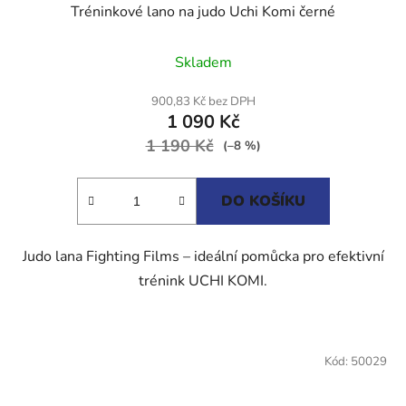
Tréninkové lano na judo Uchi Komi černé
Průměrné
Skladem
hodnocení
produktu
900,83 Kč bez DPH
1 090 Kč
je
1 190 Kč
5,0
(–8 %)
z
5
DO KOŠÍKU
hvězdiček.
Judo lana Fighting Films – ideální pomůcka pro efektivní
trénink UCHI KOMI.
Kód:
50029