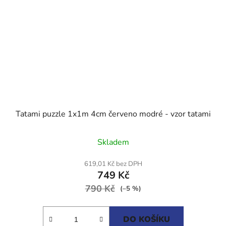
Tatami puzzle 1x1m 4cm červeno modré - vzor tatami
Průměrné
Skladem
hodnocení
produktu
619,01 Kč bez DPH
749 Kč
je
790 Kč
5,0
(–5 %)
z
5
DO KOŠÍKU