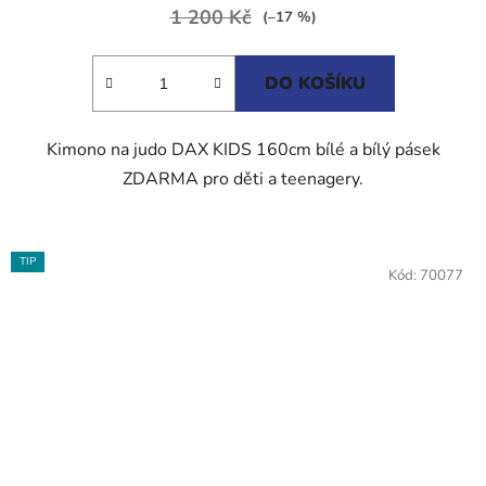
1 200 Kč
4,5
(–17 %)
z
5
DO KOŠÍKU
hvězdiček.
Kimono na judo DAX KIDS 160cm bílé a bílý pásek
ZDARMA pro děti a teenagery.
TIP
Kód:
70077