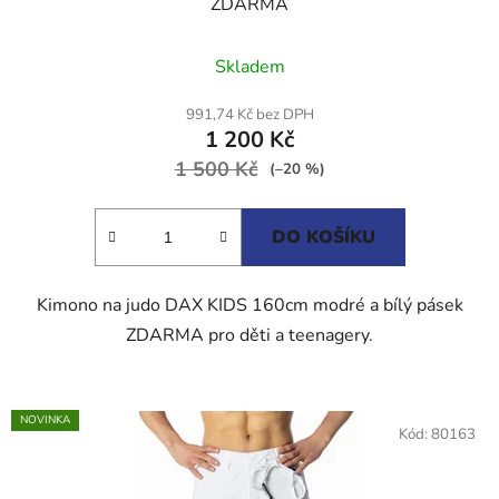
ZDARMA
Průměrné
Skladem
hodnocení
produktu
991,74 Kč bez DPH
1 200 Kč
je
1 500 Kč
4,5
(–20 %)
z
5
DO KOŠÍKU
hvězdiček.
Kimono na judo DAX KIDS 160cm modré a bílý pásek
ZDARMA pro děti a teenagery.
NOVINKA
Kód:
80163