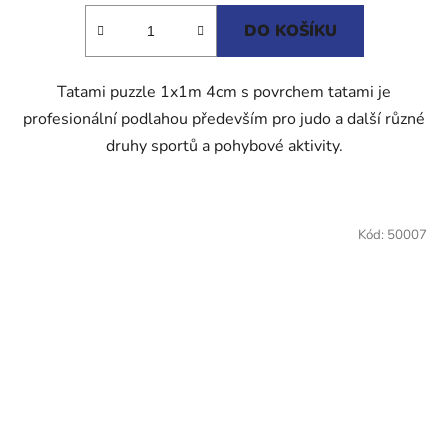
5
DO KOŠÍKU
hvězdiček.
Tatami puzzle 1x1m 4cm s povrchem tatami je
profesionální podlahou především pro judo a další různé
druhy sportů a pohybové aktivity.
Kód:
50007