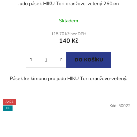
Judo pásek HIKU Tori oranžovo-zelený 260cm
Průměrné
Skladem
hodnocení
produktu
115,70 Kč bez DPH
140 Kč
je
5,0
z
DO KOŠÍKU
5
hvězdiček.
Pásek ke kimonu pro judo HIKU Tori oranžovo-zelený.
AKCE
Kód:
50022
TIP