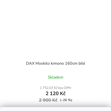
DAX Moskito kimono 160cm bílé
Průměrné
Skladem
hodnocení
produktu
1 752,07 Kč bez DPH
2 120 Kč
je
2 900 Kč
4,5
(–26 %)
z