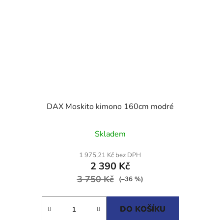
DAX Moskito kimono 160cm modré
Průměrné
Skladem
hodnocení
produktu
1 975,21 Kč bez DPH
2 390 Kč
je
3 750 Kč
4,0
(–36 %)
z
5
DO KOŠÍKU
hvězdiček.