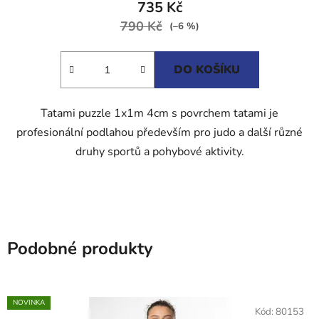
735 Kč
je
790 Kč
5,0
(–6 %)
z
5
DO KOŠÍKU
hvězdiček.
Tatami puzzle 1x1m 4cm s povrchem tatami je
profesionální podlahou především pro judo a další různé
druhy sportů a pohybové aktivity.
Podobné produkty
NOVINKA
Kód:
80153