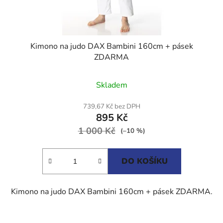
Kimono na judo DAX Bambini 160cm + pásek
ZDARMA
Průměrné
Skladem
hodnocení
produktu
739,67 Kč bez DPH
895 Kč
je
1 000 Kč
5,0
(–10 %)
z
5
DO KOŠÍKU
hvězdiček.
Kimono na judo DAX Bambini 160cm + pásek ZDARMA.