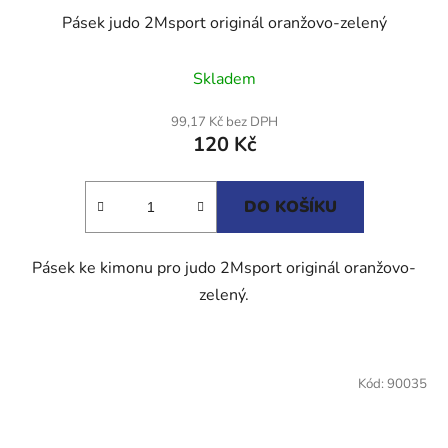
Pásek judo 2Msport originál oranžovo-zelený
Průměrné
Skladem
hodnocení
produktu
99,17 Kč bez DPH
120 Kč
je
5,0
z
DO KOŠÍKU
5
hvězdiček.
Pásek ke kimonu pro judo 2Msport originál oranžovo-
zelený.
Kód:
90035