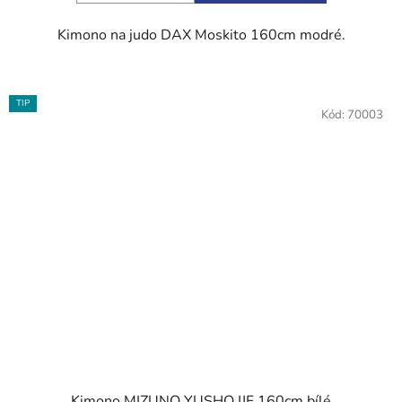
Kimono na judo DAX Moskito 160cm modré.
TIP
Kód:
70003
Kimono MIZUNO YUSHO IJF 160cm bílé