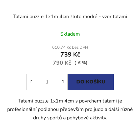
Tatami puzzle 1x1m 4cm žluto modré - vzor tatami
Průměrné
Skladem
hodnocení
produktu
610,74 Kč bez DPH
739 Kč
je
790 Kč
5,0
(–6 %)
z
5
DO KOŠÍKU
hvězdiček.
Tatami puzzle 1x1m 4cm s povrchem tatami je
profesionální podlahou především pro judo a další různé
druhy sportů a pohybové aktivity.