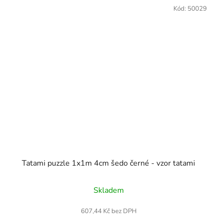
Kód:
50029
Tatami puzzle 1x1m 4cm šedo černé - vzor tatami
Průměrné
Skladem
hodnocení
produktu
607,44 Kč bez DPH