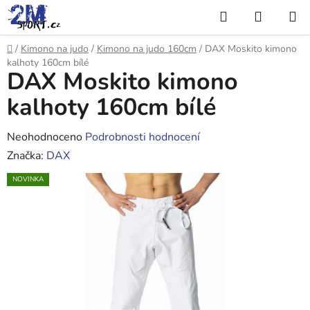
Přejít
Hledat
NÁKUP
na
KOŠÍK
obsah
Domů
/
Kimono na judo
/
Kimono na judo 160cm
/
DAX Moskito kimono
kalhoty 160cm bílé
DAX Moskito kimono
kalhoty 160cm bílé
Průměrné
Neohodnoceno
Podrobnosti hodnocení
hodnocení
Značka:
DAX
produktu
NOVINKA
je
0,0
z
5
hvězdiček.