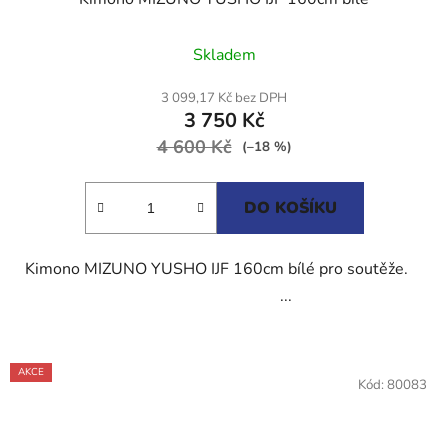
Průměrné
Skladem
hodnocení
produktu
3 099,17 Kč bez DPH
3 750 Kč
je
4 600 Kč
5,0
(–18 %)
z
5
DO KOŠÍKU
hvězdiček.
Kimono MIZUNO YUSHO IJF 160cm bílé pro soutěže.
...
AKCE
Kód:
80083