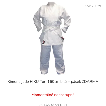
Kód:
70029
Kimono judo HIKU Tori 160cm bílé + pásek ZDARMA
Průměrné
Momentálně nedostupné
hodnocení
produktu
801,65 Kč bez DPH