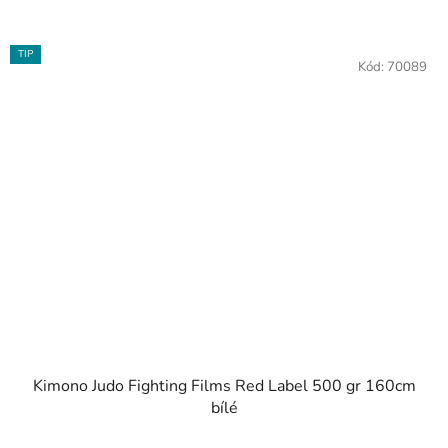
TIP
Kód:
70089
Kimono Judo Fighting Films Red Label 500 gr 160cm
bílé
Průměrné