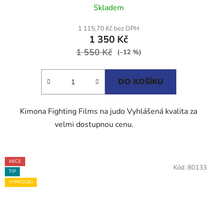
Skladem
hodnocení
produktu
1 115,70 Kč bez DPH
1 350 Kč
je
1 550 Kč
4,8
(–12 %)
z
5
DO KOŠÍKU
hvězdiček.
Kimona Fighting Films na judo Vyhlášená kvalita za
velmi dostupnou cenu.
AKCE
Kód:
80133
TIP
VÝPRODEJ