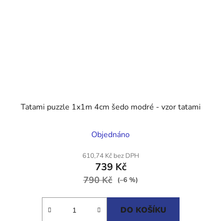
Tatami puzzle 1x1m 4cm šedo modré - vzor tatami
Průměrné
Objednáno
hodnocení
produktu
610,74 Kč bez DPH
739 Kč
je
790 Kč
5,0
(–6 %)
z
5
DO KOŠÍKU
hvězdiček.