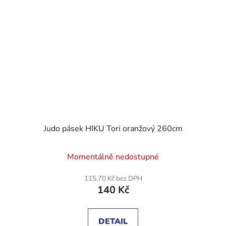
Judo pásek HIKU Tori oranžový 260cm
Průměrné
Momentálně nedostupné
hodnocení
produktu
115,70 Kč bez DPH
140 Kč
je
5,0
z
DETAIL