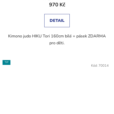
970 Kč
je
4,6
z
DETAIL
5
hvězdiček.
Kimono judo HIKU Tori 160cm bílé + pásek ZDARMA
pro děti.
TIP
Kód:
70014