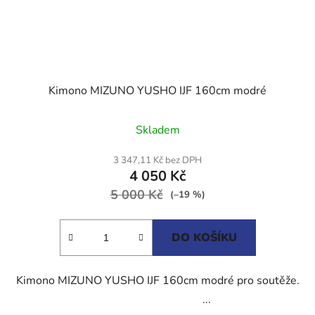
Kimono MIZUNO YUSHO IJF 160cm modré
Průměrné
Skladem
hodnocení
produktu
3 347,11 Kč bez DPH
4 050 Kč
je
5 000 Kč
5,0
(–19 %)
z
5
DO KOŠÍKU
hvězdiček.
Kimono MIZUNO YUSHO IJF 160cm modré pro soutěže.
...