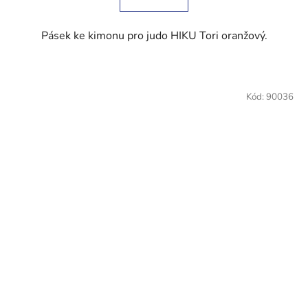
5
hvězdiček.
Pásek ke kimonu pro judo HIKU Tori oranžový.
Kód:
90036