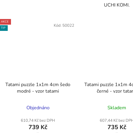
UCHI KOMI.
AKCE
Kód:
50022
TIP
Tatami puzzle 1x1m 4cm šedo
Tatami puzzle 1x1m 4
modré - vzor tatami
černé - vzor tata
Průměrné
Průměr
Objednáno
Skladem
hodnocení
hodnoc
produktu
produk
610,74 Kč bez DPH
607,44 Kč bez DP
739 Kč
735 Kč
je
je