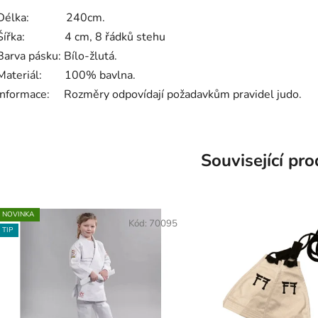
Délka: 240cm.
Šířka: 4 cm, 8 řádků stehu
Barva pásku: Bílo-žlutá.
Materiál: 100% bavlna.
Informace: Rozměry odpovídají požadavkům pravidel judo.
Související pr
NOVINKA
Kód:
70095
TIP