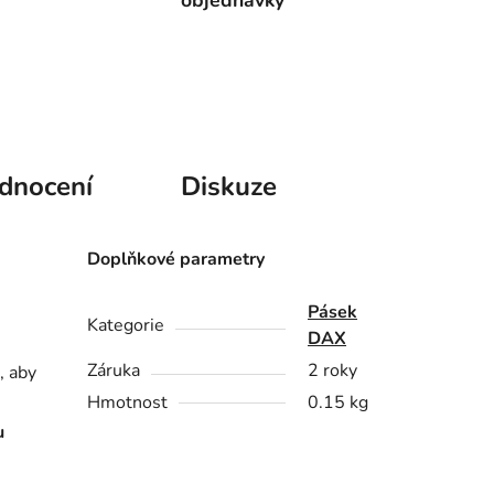
objednávky
dnocení
Diskuze
Doplňkové parametry
Pásek
Kategorie
DAX
Záruka
2 roky
, aby
Hmotnost
0.15 kg
u