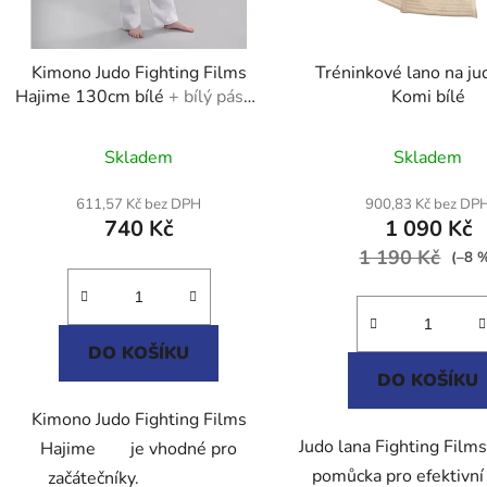
Kimono Judo Fighting Films
Tréninkové lano na ju
Hajime 130cm bílé
+ bílý pásek
Komi bílé
zdarma
Průměrné
Průměr
Skladem
Skladem
hodnocení
hodnoc
produktu
produk
611,57 Kč bez DPH
900,83 Kč bez DP
740 Kč
1 090 Kč
je
je
5,0
1 190 Kč
5,0
(–8 
z
z
5
5
hvězdiček.
hvězdič
DO KOŠÍKU
DO KOŠÍKU
Kimono Judo Fighting Films
Judo lana Fighting Films
Hajime je vhodné pro
pomůcka pro efektivní
začátečníky.