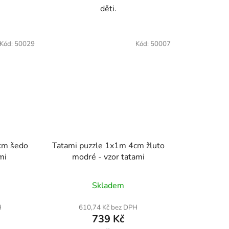
děti.
Kód:
50029
Kód:
50007
cm šedo
Tatami puzzle 1x1m 4cm žluto
mi
modré - vzor tatami
né
Průměrné
Skladem
ení
hodnocení
tu
produktu
H
610,74 Kč bez DPH
739 Kč
je