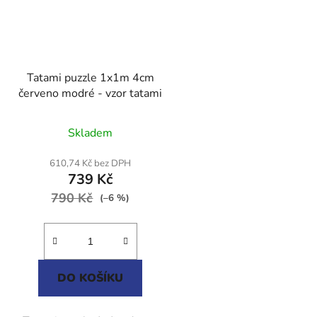
Tatami puzzle 1x1m 4cm
červeno modré - vzor tatami
Průměrné
Skladem
hodnocení
produktu
610,74 Kč bez DPH
739 Kč
je
790 Kč
5,0
(–6 %)
z
5
hvězdiček.
DO KOŠÍKU