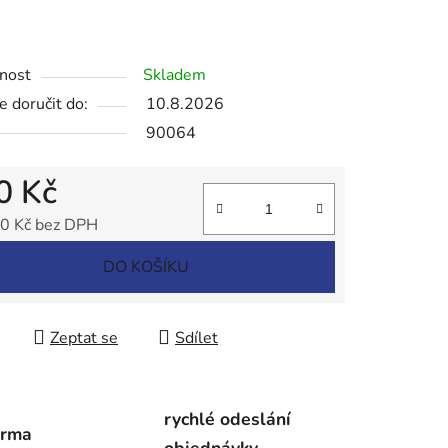
ek.
nost
Skladem
 doručit do:
10.8.2026
90064
0 Kč
0 Kč bez DPH
 cena:
DO KOŠÍKU
Zeptat se
Sdílet
rychlé odeslání
arma