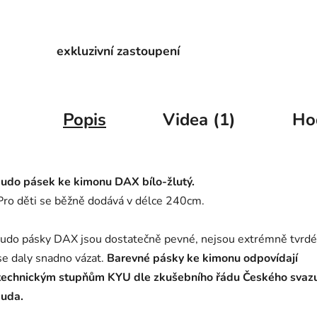
exkluzivní zastoupení
Popis
Videa (1)
Ho
Judo pásek ke kimonu DAX bílo-žlutý.
Pro děti se běžně dodává v délce 240cm.
Judo pásky DAX jsou dostatečně pevné, nejsou extrémně tvrdé
se daly snadno vázat.
Barevné pásky ke kimonu odpovídají
technickým stupňům KYU dle zkušebního řádu Českého svaz
Juda.