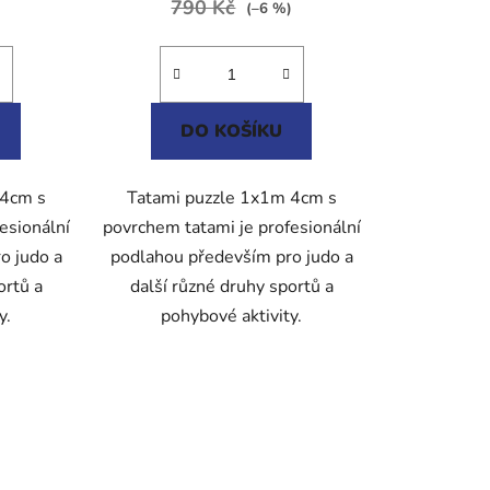
790 Kč
5,0
)
(–6 %)
z
5
ek.
hvězdiček.
DO KOŠÍKU
 4cm s
Tatami puzzle 1x1m 4cm s
esionální
povrchem tatami je profesionální
o judo a
podlahou především pro judo a
ortů a
další různé druhy sportů a
y.
pohybové aktivity.