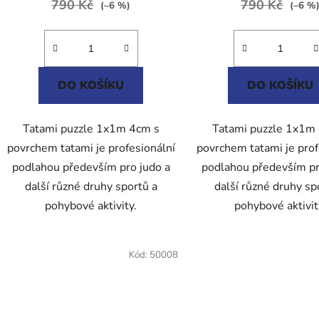
790 Kč
5,0
790 Kč
5,0
(–6 %)
(–6 %
z
z
5
5
hvězdiček.
hvězdič
DO KOŠÍKU
DO KOŠÍKU
Tatami puzzle 1x1m 4cm s
Tatami puzzle 1x1m
povrchem tatami je profesionální
povrchem tatami je prof
podlahou především pro judo a
podlahou především pr
další různé druhy sportů a
další různé druhy sp
pohybové aktivity.
pohybové aktivit
Kód:
50008