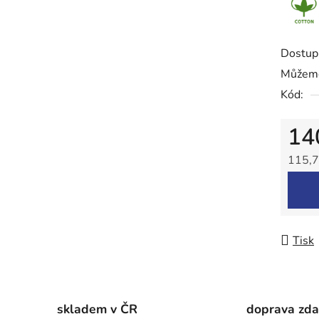
z
5
hvězdič
Dostup
Můžeme
Kód:
14
115,7
Měrná
Tisk
skladem v ČR
doprava zd