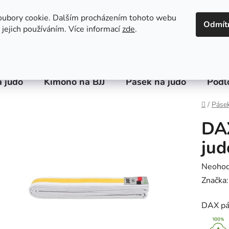
 údajů
oubory cookie. Dalším procházením tohoto webu
Odmít
 jejich používáním. Více informací
zde
.
 judo
Kimono na BJJ
Pásek na judo
Podl
Domů
/
Pásek
DAX
jud
Průměr
Neoho
hodnoc
Značka
produk
DAX pás
je
0,0