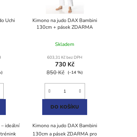
do Uchi
Kimono na judo DAX Bambini
130cm + pásek ZDARMA
né
Skladem
ení
tu
H
603,31 Kč bez DPH
730 Kč
850 Kč
%)
(–14 %)
ek.
DO KOŠÍKU
 – ideální
Kimono na judo DAX Bambini
 trénink
130cm a pásek ZDARMA pro