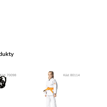
odukty
Kód:
70098
Kód:
80114