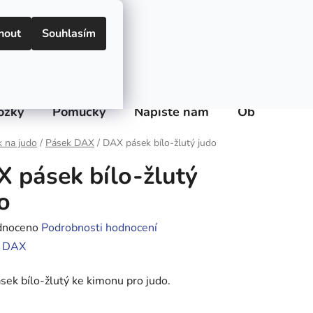
CZK
Přihlášení
Registrace
nout
Souhlasím
PRÁZDNÝ KOŠÍK
NÁKUPNÍ
KOŠÍK
ožky
Pomůcky
Napište nám
Obchodní p
 na judo
/
Pásek DAX
/
DAX pásek bílo-žlutý judo
 pásek bílo-žlutý
o
né
dnoceno
Podrobnosti hodnocení
ení
:
DAX
tu
ek bílo-žlutý ke kimonu pro judo.