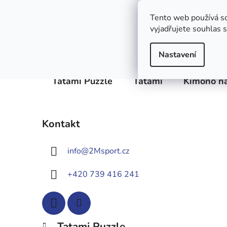
Přejít
Obchodní podmínky
Podmínky ochrany osobních
na
Tento web používá s
obsah
vyjadřujete souhlas s
Nastavení
Tatami Puzzle
Tatami
Kimono na
P
Kontakt
o
s
info
@
2Msport.cz
t
r
+420 739 416 241
a
n
n
í
K
Přeskočit
Tatami Puzzle