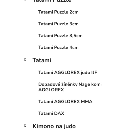
a
p
kategorie
t
a
Tatami Puzzle 2cm
e
n
g
Tatami Puzzle 3cm
e
o
l
r
Tatami Puzzle 3,5cm
i
e
Tatami Puzzle 4cm
Tatami
Tatami AGGLOREX judo IJF
Dopadové žíněnky Nage komi
AGGLOREX
Tatami AGGLOREX MMA
Tatami DAX
Kimono na judo