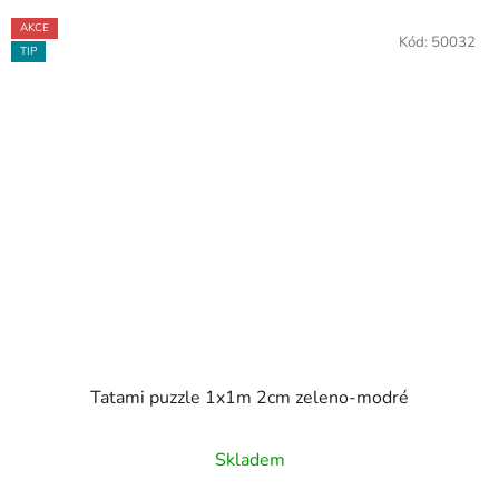
AKCE
Kód:
50032
TIP
Tatami puzzle 1x1m 2cm zeleno-modré
Průměrné
Skladem
hodnocení