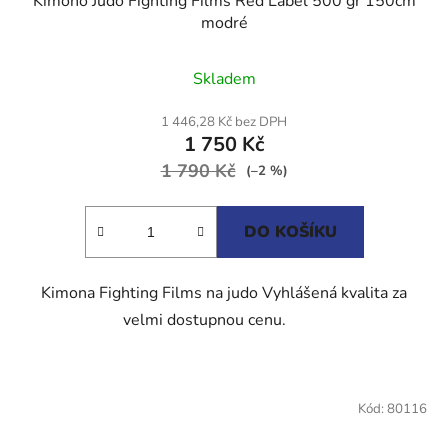
Kimono Judo Fighting Films Red Label 500 gr 150cm
modré
Skladem
1 446,28 Kč bez DPH
1 750 Kč
1 790 Kč
(–2 %)
DO KOŠÍKU
Kimona Fighting Films na judo Vyhlášená kvalita za
velmi dostupnou cenu.
Kód:
80116