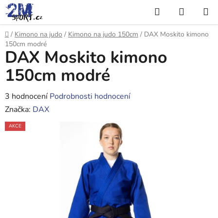
Přejít
Hledat
NÁKUP
na
KOŠÍK
obsah
Domů
/
Kimono na judo
/
Kimono na judo 150cm
/
DAX Moskito kimono
150cm modré
DAX Moskito kimono
150cm modré
Průměrné
3 hodnocení
Podrobnosti hodnocení
hodnocení
Značka:
DAX
produktu
AKCE
je
4,3
z
5
hvězdiček.