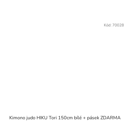
Kód:
70028
Kimono judo HIKU Tori 150cm bílé + pásek ZDARMA
Průměrné