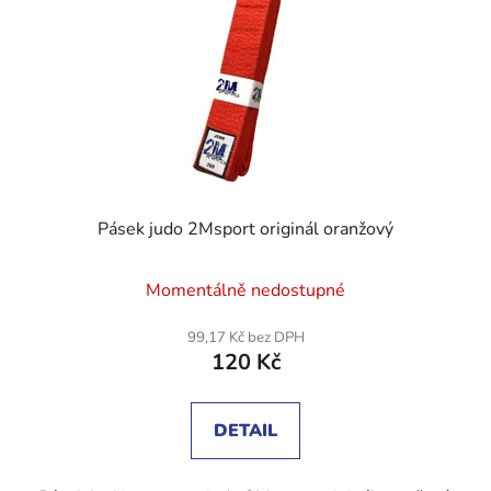
Pásek judo 2Msport originál oranžový
Průměrné
Momentálně nedostupné
hodnocení
produktu
99,17 Kč bez DPH
120 Kč
je
5,0
z
DETAIL
5
hvězdiček.