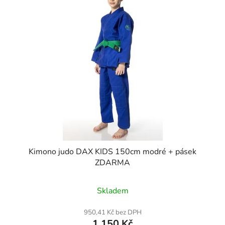
Kimono judo DAX KIDS 150cm modré + pásek
ZDARMA
Průměrné
Skladem
hodnocení
produktu
950,41 Kč bez DPH
1 150 Kč
je