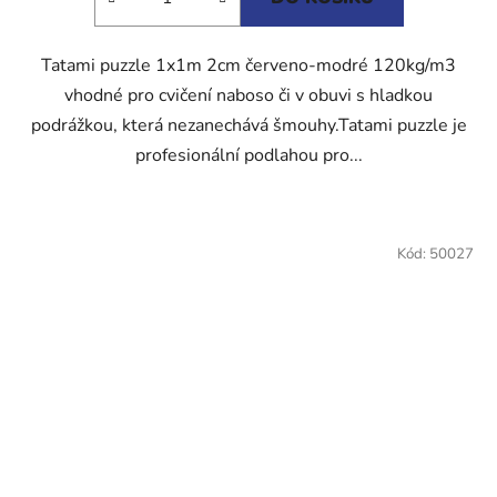
hvězdiček.
Tatami puzzle 1x1m 2cm červeno-modré 120kg/m3
vhodné pro cvičení naboso či v obuvi s hladkou
podrážkou, která nezanechává šmouhy.Tatami puzzle je
profesionální podlahou pro...
Kód:
50027