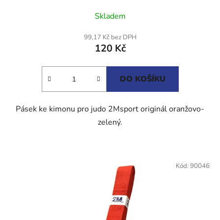
Průměrné
Skladem
hodnocení
produktu
99,17 Kč bez DPH
120 Kč
je
5,0
z
DO KOŠÍKU
5
hvězdiček.
Pásek ke kimonu pro judo 2Msport originál oranžovo-
zelený.
Kód:
90046