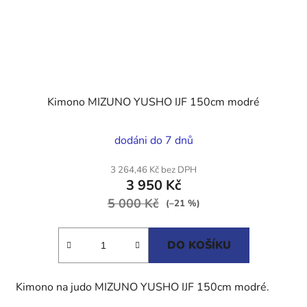
Kimono MIZUNO YUSHO IJF 150cm modré
Průměrné
dodáni do 7 dnů
hodnocení
produktu
3 264,46 Kč bez DPH
3 950 Kč
je
5 000 Kč
4,5
(–21 %)
z
5
DO KOŠÍKU
hvězdiček.
Kimono na judo MIZUNO YUSHO IJF 150cm modré.