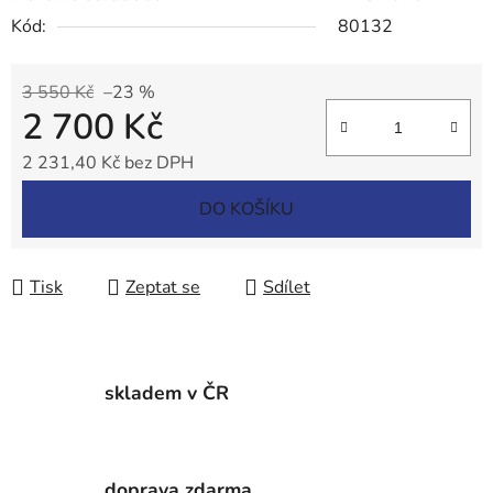
Kód:
80132
3 550 Kč
–23 %
2 700 Kč
2 231,40 Kč bez DPH
Měrná cena:
DO KOŠÍKU
Tisk
Zeptat se
Sdílet
skladem v ČR
doprava zdarma