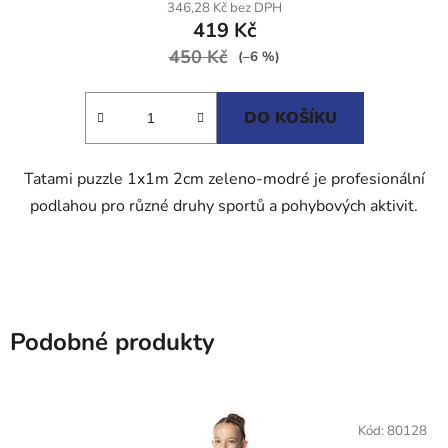
produktu
346,28 Kč bez DPH
419 Kč
je
450 Kč
5,0
(–6 %)
z
5
DO KOŠÍKU
hvězdiček.
Tatami puzzle 1x1m 2cm zeleno-modré je profesionální
podlahou pro různé druhy sportů a pohybových aktivit.
Podobné produkty
Kód:
80128