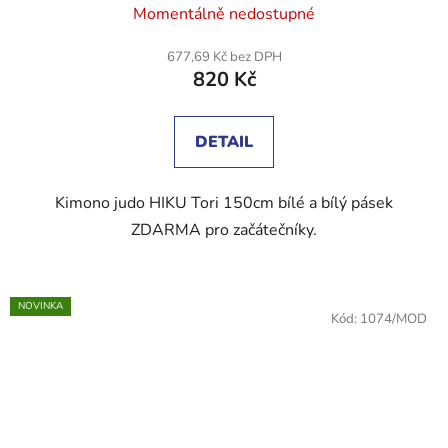
Momentálně nedostupné
hodnocení
produktu
677,69 Kč bez DPH
820 Kč
je
5,0
z
DETAIL
5
hvězdiček.
Kimono judo HIKU Tori 150cm bílé a bílý pásek
ZDARMA pro začátečníky.
NOVINKA
Kód:
1074/MOD