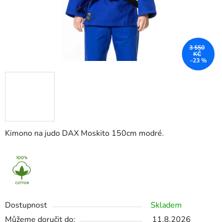
3 550
KČ
–23 %
Kimono na judo DAX Moskito 150cm modré.
Dostupnost
Skladem
Můžeme doručit do:
11.8.2026