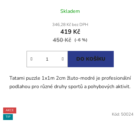
Průměrné
Skladem
hodnocení
produktu
346,28 Kč bez DPH
419 Kč
je
450 Kč
5,0
(–6 %)
z
5
DO KOŠÍKU
hvězdiček.
Tatami puzzle 1x1m 2cm žluto-modré je profesionální
podlahou pro různé druhy sportů a pohybových aktivit.
AKCE
Kód:
50024
TIP