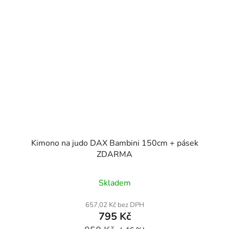
Kimono na judo DAX Bambini 150cm + pásek
ZDARMA
Průměrné
Skladem
hodnocení
produktu
657,02 Kč bez DPH
795 Kč
je