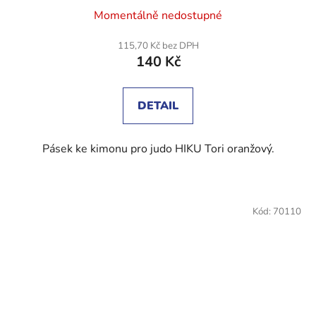
Průměrné
Momentálně nedostupné
hodnocení
produktu
115,70 Kč bez DPH
140 Kč
je
5,0
z
DETAIL
5
hvězdiček.
Pásek ke kimonu pro judo HIKU Tori oranžový.
Kód:
70110