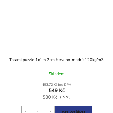
Tatami puzzle 1x1m 2cm červeno-modré 120kg/m3
Průměrné
Skladem
hodnocení
produktu
453,72 Kč bez DPH
549 Kč
je
580 Kč
5,0
(–5 %)
z
5
DO KOŠÍKU