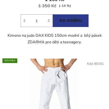
1 350 Kč
4,3
(–14 %)
z
5
DO KOŠÍKU
hvězdiček.
Kimono na judo DAX KIDS 150cm modré a bílý pásek
ZDARMA pro děti a teenagery.
NOVINKA
Kód:
80161