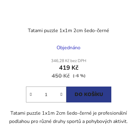
Tatami puzzle 1x1m 2cm šedo-černé
Průměrné
Objednáno
hodnocení
produktu
346,28 Kč bez DPH
419 Kč
je
450 Kč
5,0
(–6 %)
z
5
DO KOŠÍKU
hvězdiček.
Tatami puzzle 1x1m 2cm šedo-černé je profesionální
podlahou pro různé druhy sportů a pohybových aktivit.