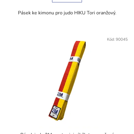
hvězdiček.
Pásek ke kimonu pro judo HIKU Tori oranžový.
Kód:
90045