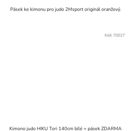
hvězdiček.
Pásek ke kimonu pro judo 2Msport originál oranžový.
Kód:
70027
Kimono judo HIKU Tori 140cm bílé + pásek ZDARMA