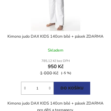
Kimono judo DAX KIDS 140cm bílé + pásek ZDARMA
Průměrné
Skladem
hodnocení
produktu
785,12 Kč bez DPH
950 Kč
je
1 000 Kč
4,0
(–5 %)
z
5
DO KOŠÍKU
hvězdiček.
Kimono judo DAX KIDS 140cm bílé + pásek ZDARMA
pro děti a teenagery.