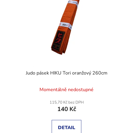
Judo pásek HIKU Tori oranžový 260cm
Průměrné
Momentálně nedostupné
hodnocení
produktu
115,70 Kč bez DPH
140 Kč
je
5,0
z
DETAIL
5