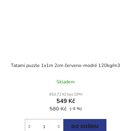
Tatami puzzle 1x1m 2cm červeno-modré 120kg/m3
Průměrné
Skladem
hodnocení
produktu
453,72 Kč bez DPH
549 Kč
je
580 Kč
5,0
(–5 %)
z
5
DO KOŠÍKU