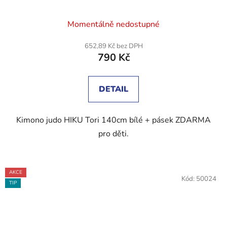
Průměrné
Momentálně nedostupné
hodnocení
produktu
652,89 Kč bez DPH
790 Kč
je
4,7
z
DETAIL
5
hvězdiček.
Kimono judo HIKU Tori 140cm bílé + pásek ZDARMA
pro děti.
AKCE
Kód:
50024
TIP