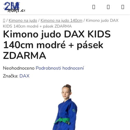
Přejít
Hledat
NÁKUP
na
KOŠÍK
obsah
Domů
/
Kimono na judo
/
Kimono na judo 140cm
/
Kimono judo DAX
KIDS 140cm modré + pásek ZDARMA
Kimono judo DAX KIDS
140cm modré + pásek
ZDARMA
Průměrné
Neohodnoceno
Podrobnosti hodnocení
hodnocení
Značka:
DAX
produktu
je
0,0
z
5
hvězdiček.