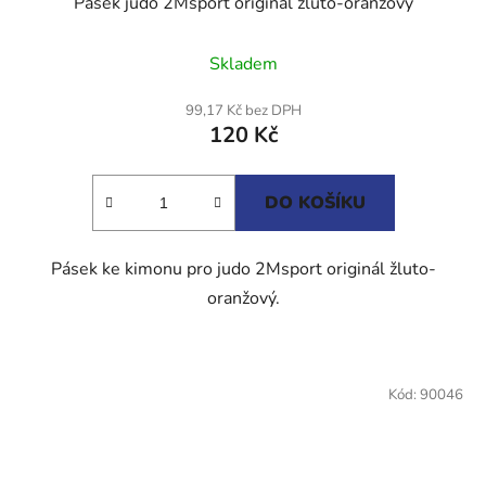
Pásek judo 2Msport originál žluto-oranžový
Průměrné
Skladem
hodnocení
produktu
99,17 Kč bez DPH
120 Kč
je
5,0
z
DO KOŠÍKU
5
hvězdiček.
Pásek ke kimonu pro judo 2Msport originál žluto-
oranžový.
Kód:
90046