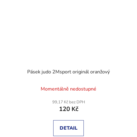
Pásek judo 2Msport originál oranžový
Průměrné
Momentálně nedostupné
hodnocení
produktu
99,17 Kč bez DPH
120 Kč
je
5,0
z
DETAIL
5