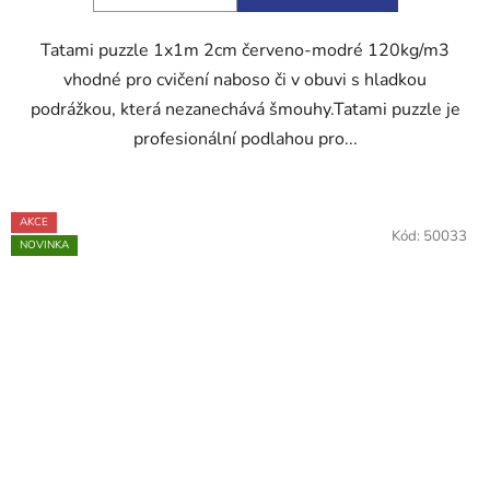
hvězdiček.
Tatami puzzle 1x1m 2cm červeno-modré 120kg/m3
vhodné pro cvičení naboso či v obuvi s hladkou
podrážkou, která nezanechává šmouhy.Tatami puzzle je
profesionální podlahou pro...
AKCE
Kód:
50033
NOVINKA