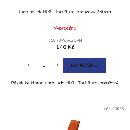
Judo pásek HIKU Tori žluto-oranžový 260cm
Průměrné
Vyprodáno
hodnocení
produktu
115,70 Kč bez DPH
140 Kč
je
5,0
z
DO KOŠÍKU
5
hvězdiček.
Pásek ke kimonu pro judo HIKU Tori žluto-oranžový.
Kód:
90035