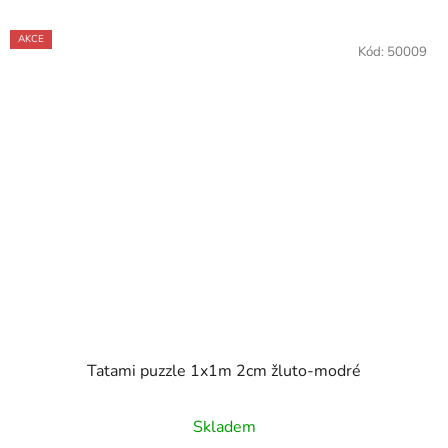
AKCE
Kód:
50009
Tatami puzzle 1x1m 2cm žluto-modré
Průměrné
Skladem
hodnocení