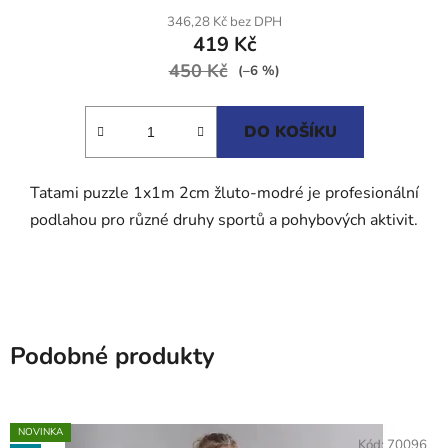
produktu
346,28 Kč bez DPH
419 Kč
je
450 Kč
5,0
(–6 %)
z
5
DO KOŠÍKU
hvězdiček.
Tatami puzzle 1x1m 2cm žluto-modré je profesionální
podlahou pro různé druhy sportů a pohybových aktivit.
Podobné produkty
NOVINKA
Kód:
70096