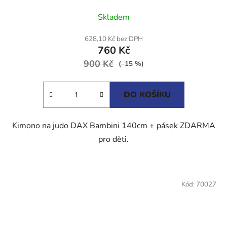
Průměrné
Skladem
hodnocení
produktu
628,10 Kč bez DPH
760 Kč
je
900 Kč
4,0
(–15 %)
z
5
DO KOŠÍKU
hvězdiček.
Kimono na judo DAX Bambini 140cm + pásek ZDARMA
pro děti.
Kód:
70027