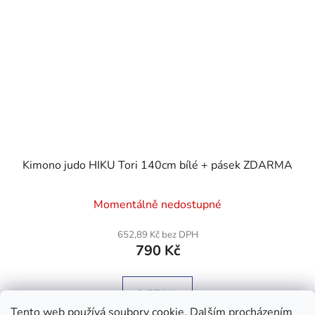
Kimono judo HIKU Tori 140cm bílé + pásek ZDARMA
Průměrné
Momentálně nedostupné
hodnocení
produktu
652,89 Kč bez DPH
790 Kč
je
4,7
z
DETAIL
5
Tento web používá soubory cookie. Dalším procházením