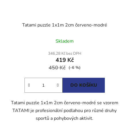
Tatami puzzle 1x1m 2cm červeno-modré
Průměrné
Skladem
hodnocení
produktu
346,28 Kč bez DPH
419 Kč
je
450 Kč
5,0
(–6 %)
z
5
DO KOŠÍKU
hvězdiček.
Tatami puzzle 1x1m 2cm červeno-modré se vzorem
TATAMI je profesionální podlahou pro různé druhy
sportů a pohybových aktivit.