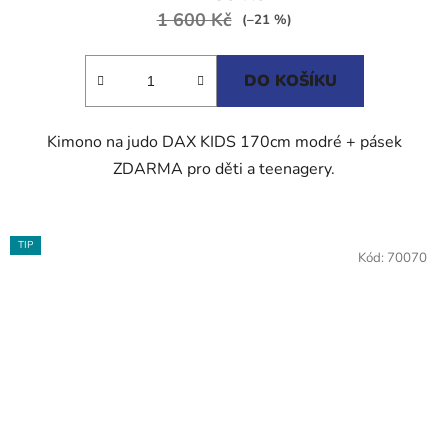
1 600 Kč
4,0
(–21 %)
z
5
DO KOŠÍKU
hvězdiček.
Kimono na judo DAX KIDS 170cm modré + pásek
ZDARMA pro děti a teenagery.
TIP
Kód:
70070