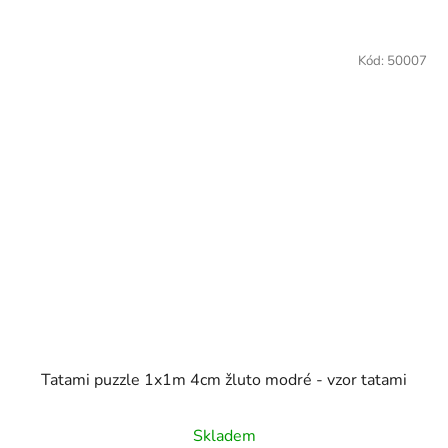
Kód:
50007
Tatami puzzle 1x1m 4cm žluto modré - vzor tatami
Průměrné
Skladem
hodnocení