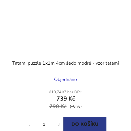
Tatami puzzle 1x1m 4cm šedo modré - vzor tatami
Průměrné
Objednáno
hodnocení
produktu
610,74 Kč bez DPH
739 Kč
je
790 Kč
5,0
(–6 %)
z
5
DO KOŠÍKU
hvězdiček.