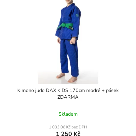
Kimono judo DAX KIDS 170cm modré + pásek
ZDARMA
Průměrné
Skladem
hodnocení
produktu
1 033,06 Kč bez DPH
1 250 Kč
je