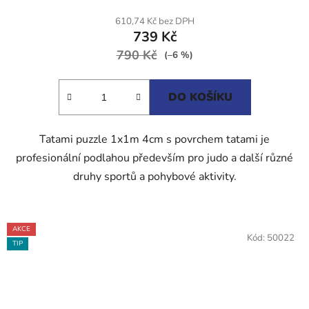
produktu
610,74 Kč bez DPH
739 Kč
je
790 Kč
5,0
(–6 %)
z
5
DO KOŠÍKU
hvězdiček.
Tatami puzzle 1x1m 4cm s povrchem tatami je
profesionální podlahou především pro judo a další různé
druhy sportů a pohybové aktivity.
AKCE
Kód:
50022
TIP