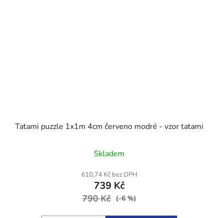
Tatami puzzle 1x1m 4cm červeno modré - vzor tatami
Průměrné
Skladem
hodnocení
produktu
610,74 Kč bez DPH
739 Kč
je
790 Kč
5,0
(–6 %)
z