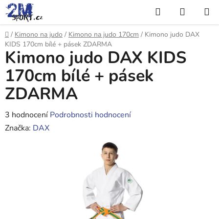
Přejít
Hledat
NÁKUP
na
KOŠÍK
obsah
Domů
/
Kimono na judo
/
Kimono na judo 170cm
/
Kimono judo DAX
KIDS 170cm bílé + pásek ZDARMA
Kimono judo DAX KIDS
170cm bílé + pásek
ZDARMA
Průměrné
3 hodnocení
Podrobnosti hodnocení
hodnocení
Značka:
DAX
produktu
je
4,7
z
5
hvězdiček.