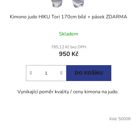
Kimono judo HIKU Tori 170cm bílé + pásek ZDARMA
Průměrné
Skladem
hodnocení
produktu
785,12 Kč bez DPH
950 Kč
je
4,0
z
DO KOŠÍKU
5
hvězdiček.
Vynikající poměr kvality / ceny kimona na judo.
Kód:
50008