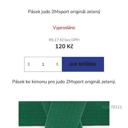
Pásek judo 2Msport originál zelený
Průměrné
Vyprodáno
hodnocení
produktu
99,17 Kč bez DPH
120 Kč
je
5,0
z
DO KOŠÍKU
5
hvězdiček.
Pásek ke kimonu pro judo 2Msport originál zelený.
Kód:
70111