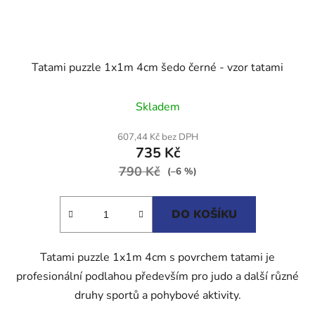
Tatami puzzle 1x1m 4cm šedo černé - vzor tatami
Průměrné
Skladem
hodnocení
produktu
607,44 Kč bez DPH
735 Kč
je
790 Kč
5,0
(–6 %)
z
5
DO KOŠÍKU
hvězdiček.
Tatami puzzle 1x1m 4cm s povrchem tatami je
profesionální podlahou především pro judo a další různé
druhy sportů a pohybové aktivity.