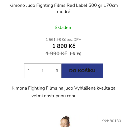
Kimono Judo Fighting Films Red Label 500 gr 170cm
modré
Průměrné
Skladem
hodnocení
produktu
1 561,98 Kč bez DPH
1 890 Kč
je
1 990 Kč
5,0
(–5 %)
z
5
DO KOŠÍKU
hvězdiček.
Kimona Fighting Films na judo Vyhlášená kvalita za
velmi dostupnou cenu.
Kód:
80130