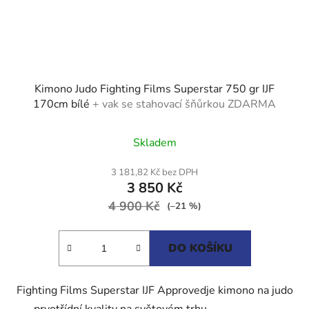
Kimono Judo Fighting Films Superstar 750 gr IJF
170cm bílé
+ vak se stahovací šňůrkou ZDARMA
Průměrné
Skladem
hodnocení
produktu
3 181,82 Kč bez DPH
3 850 Kč
je
4 900 Kč
4,5
(–21 %)
z
5
DO KOŠÍKU
hvězdiček.
Fighting Films Superstar IJF Approvedje kimono na judo
prvotřídní kvality na světovém trhu. ...