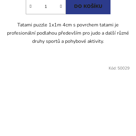
5
DO KOŠÍKU
hvězdiček.
Tatami puzzle 1x1m 4cm s povrchem tatami je
profesionální podlahou především pro judo a další různé
druhy sportů a pohybové aktivity.
Kód:
50029