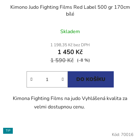
Kimono Judo Fighting Films Red Label 500 gr 170cm
bílé
Průměrné
Skladem
hodnocení
produktu
1 198,35 Kč bez DPH
1 450 Kč
je
1 590 Kč
5,0
(–8 %)
z
5
DO KOŠÍKU
hvězdiček.
Kimona Fighting Films na judo Vyhlášená kvalita za
velmi dostupnou cenu.
TIP
Kód:
70016