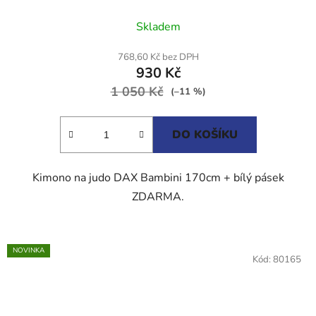
Průměrné
Skladem
hodnocení
produktu
768,60 Kč bez DPH
930 Kč
je
1 050 Kč
4,5
(–11 %)
z
5
DO KOŠÍKU
hvězdiček.
Kimono na judo DAX Bambini 170cm + bílý pásek
ZDARMA.
NOVINKA
Kód:
80165