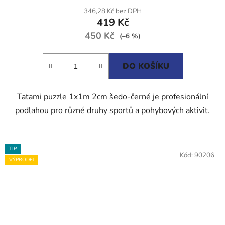
produktu
346,28 Kč bez DPH
419 Kč
je
450 Kč
5,0
(–6 %)
z
5
DO KOŠÍKU
hvězdiček.
Tatami puzzle 1x1m 2cm šedo-černé je profesionální
podlahou pro různé druhy sportů a pohybových aktivit.
TIP
Kód:
90206
VÝPRODEJ