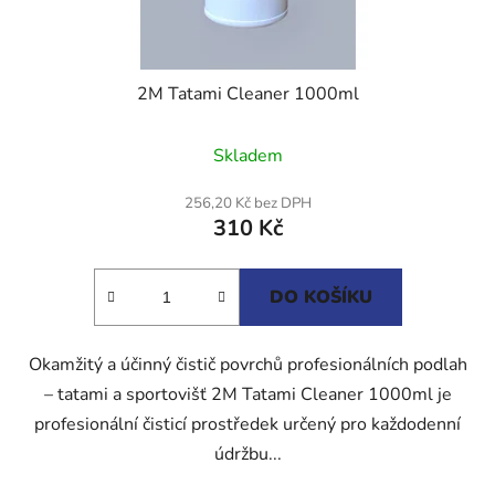
2M Tatami Cleaner 1000ml
Průměrné
Skladem
hodnocení
produktu
256,20 Kč bez DPH
310 Kč
je
5,0
z
DO KOŠÍKU
5
hvězdiček.
Okamžitý a účinný čistič povrchů profesionálních podlah
– tatami a sportovišť 2M Tatami Cleaner 1000ml je
profesionální čisticí prostředek určený pro každodenní
údržbu...