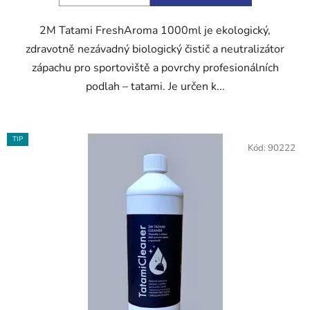
5
hvězdiček.
2M Tatami FreshAroma 1000ml je ekologický,
zdravotně nezávadný biologický čistič a neutralizátor
zápachu pro sportoviště a povrchy profesionálních
podlah – tatami. Je určen k...
TIP
Kód:
90222