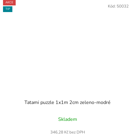
AKCE
Kód:
50032
TIP
Tatami puzzle 1x1m 2cm zeleno-modré
Průměrné
Skladem
hodnocení
produktu
346,28 Kč bez DPH