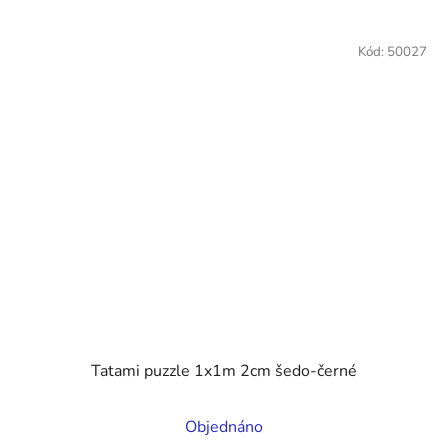
Kód:
50027
Tatami puzzle 1x1m 2cm šedo-černé
Průměrné
Objednáno
hodnocení