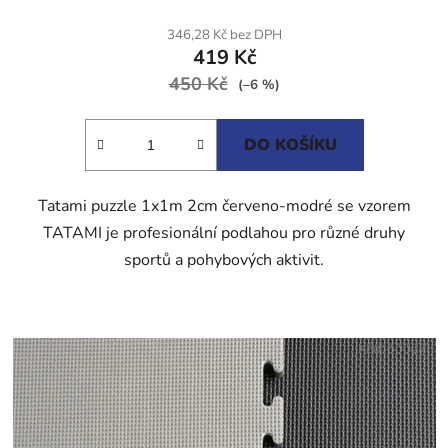
hodnocení
produktu
346,28 Kč bez DPH
419 Kč
je
450 Kč
5,0
(–6 %)
z
5
DO KOŠÍKU
hvězdiček.
Tatami puzzle 1x1m 2cm červeno-modré se vzorem
TATAMI je profesionální podlahou pro různé druhy
sportů a pohybových aktivit.
Kód:
50027