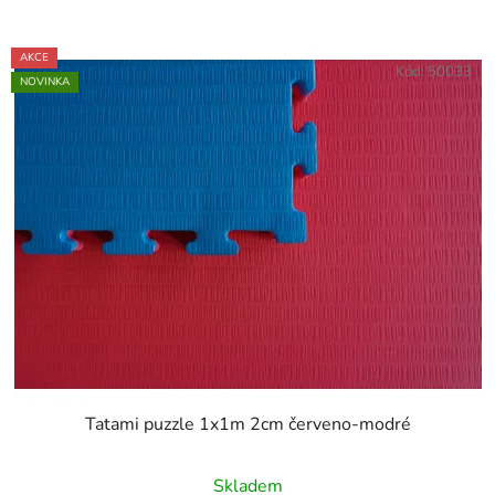
AKCE
Kód:
50033
NOVINKA
Tatami puzzle 1x1m 2cm červeno-modré
Průměrné
Skladem