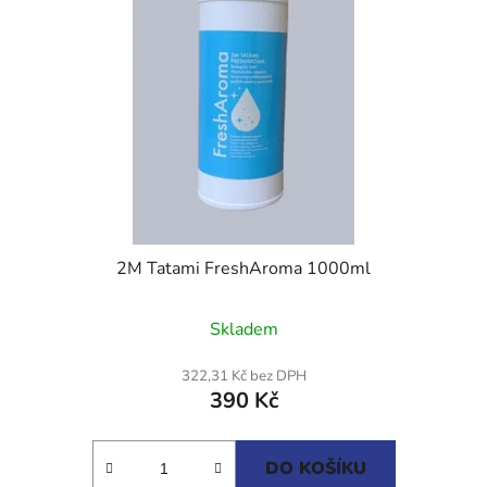
2M Tatami FreshAroma 1000ml
Průměrné
Skladem
hodnocení
produktu
322,31 Kč bez DPH
390 Kč
je
5,0
z
DO KOŠÍKU