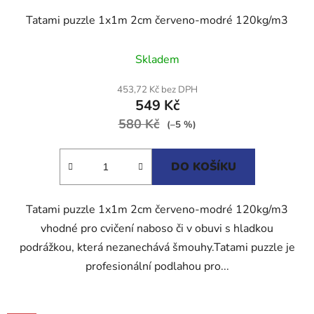
Tatami puzzle 1x1m 2cm červeno-modré 120kg/m3
Průměrné
Skladem
hodnocení
produktu
453,72 Kč bez DPH
549 Kč
je
580 Kč
5,0
(–5 %)
z
5
DO KOŠÍKU
hvězdiček.
Tatami puzzle 1x1m 2cm červeno-modré 120kg/m3
vhodné pro cvičení naboso či v obuvi s hladkou
podrážkou, která nezanechává šmouhy.Tatami puzzle je
profesionální podlahou pro...