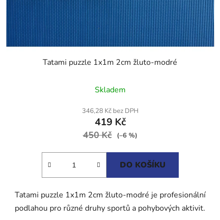
Tatami puzzle 1x1m 2cm žluto-modré
Průměrné
Skladem
hodnocení
produktu
346,28 Kč bez DPH
419 Kč
je
450 Kč
5,0
(–6 %)
z
5
DO KOŠÍKU
hvězdiček.
Tatami puzzle 1x1m 2cm žluto-modré je profesionální
podlahou pro různé druhy sportů a pohybových aktivit.