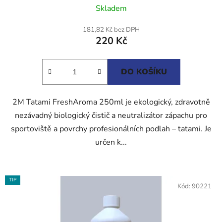
Průměrné
Skladem
hodnocení
produktu
181,82 Kč bez DPH
220 Kč
je
5,0
z
DO KOŠÍKU
5
hvězdiček.
2M Tatami FreshAroma 250ml je ekologický, zdravotně
nezávadný biologický čistič a neutralizátor zápachu pro
sportoviště a povrchy profesionálních podlah – tatami. Je
určen k...
TIP
Kód:
90221