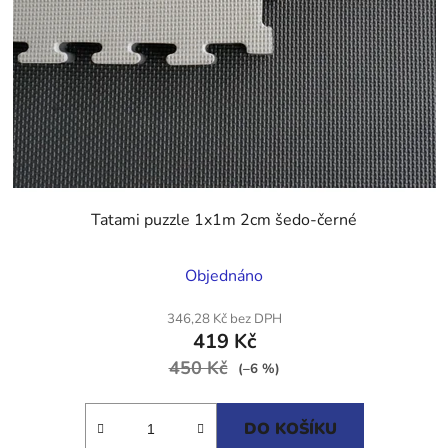
Tatami puzzle 1x1m 2cm šedo-černé
Průměrné
Objednáno
hodnocení
produktu
346,28 Kč bez DPH
419 Kč
je
450 Kč
5,0
(–6 %)
z
5
DO KOŠÍKU