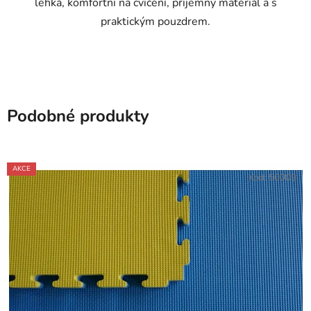
lehká, komfortní na cvičení, příjemný materiál a s
praktickým pouzdrem.
Podobné produkty
AKCE
Kód:
50009