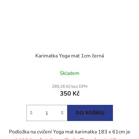
Karimatka Yoga mat 1cm černá
Průměrné
Skladem
hodnocení
produktu
289,26 Kč bez DPH
350 Kč
je
5,0
z
DO KOŠÍKU
5
hvězdiček.
Podložka na cvičení Yoga mat karimatka 183 x 61cm je