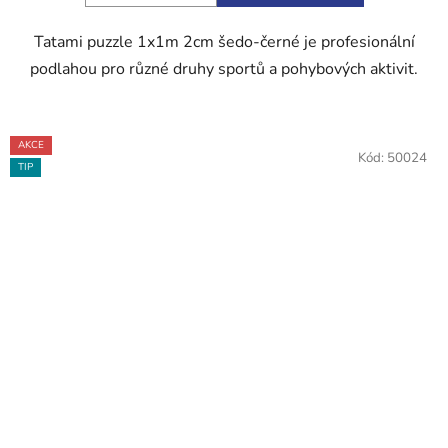
hvězdiček.
Tatami puzzle 1x1m 2cm šedo-černé je profesionální
podlahou pro různé druhy sportů a pohybových aktivit.
AKCE
Kód:
50024
TIP